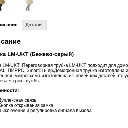
писание
Детали
сание
ка LM-UKT (Бежево-серый)
а LM-UKT Переговорная трубка LM-UKT подходит для дом
L, ПИРРС, SmartEl и др.Домофонная трубка изготовлена и
енняя микросхема изготовлена из новейших деталей что 
евает срок службы.
енности:
Дуплексная связь
Кнопка открывания замка
Выключение и регулировка сигнала вызова