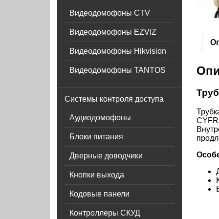
Видеодомофоны CTV
Видеодомофоны EZVIZ
О
Видеодомофоны Hikvision
Опи
Видеодомофоны TANTOS
Труб
Системы контроля доступа
Трубк
Аудиодомофоны
CYFRA
Внутр
Блоки питания
продл
Особ
Дверные доводчики
Кнопки выхода
Кодовые панели
Контроллеры СКУД