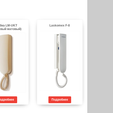
бка LM-UKT
Laskomex F-8
евый матовый)
одробнее
Подробнее