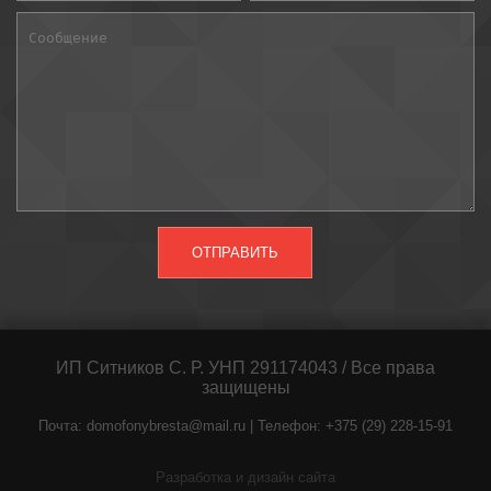
ИП Ситников С. Р. УНП 291174043 / Все права
защищены
Почта: domofonybresta@mail.ru | Телефон: +375 (29) 228-15-91
Разработка и дизайн сайта